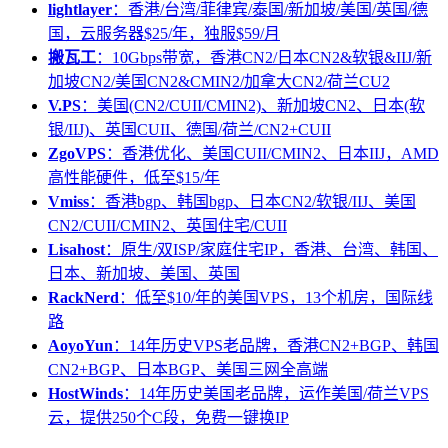
lightlayer
：香港/台湾/菲律宾/泰国/新加坡/美国/英国/德
国，云服务器$25/年，独服$59/月
搬瓦工
：10Gbps带宽，香港CN2/日本CN2&软银&IIJ/新
加坡CN2/美国CN2&CMIN2/加拿大CN2/荷兰CU2
V.PS
：美国(CN2/CUII/CMIN2)、新加坡CN2、日本(软
银/IIJ)、英国CUII、德国/荷兰/CN2+CUII
ZgoVPS
：香港优化、美国CUII/CMIN2、日本IIJ，AMD
高性能硬件，低至$15/年
Vmiss
：香港bgp、韩国bgp、日本CN2/软银/IIJ、美国
CN2/CUII/CMIN2、英国住宅/CUII
Lisahost
：原生/双ISP/家庭住宅IP，香港、台湾、韩国、
日本、新加坡、美国、英国
RackNerd
：低至$10/年的美国VPS，13个机房，国际线
路
AoyoYun
：14年历史VPS老品牌，香港CN2+BGP、韩国
CN2+BGP、日本BGP、美国三网全高端
HostWinds
：14年历史美国老品牌，运作美国/荷兰VPS
云，提供250个C段，免费一键换IP