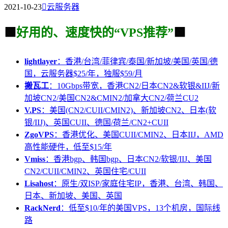
2021-10-23

云服务器
🟩
好用的、速度快的“VPS推荐”
🟩
lightlayer
：香港/台湾/菲律宾/泰国/新加坡/美国/英国/德
国，云服务器$25/年，独服$59/月
搬瓦工
：10Gbps带宽，香港CN2/日本CN2&软银&IIJ/新
加坡CN2/美国CN2&CMIN2/加拿大CN2/荷兰CU2
V.PS
：美国(CN2/CUII/CMIN2)、新加坡CN2、日本(软
银/IIJ)、英国CUII、德国/荷兰/CN2+CUII
ZgoVPS
：香港优化、美国CUII/CMIN2、日本IIJ，AMD
高性能硬件，低至$15/年
Vmiss
：香港bgp、韩国bgp、日本CN2/软银/IIJ、美国
CN2/CUII/CMIN2、英国住宅/CUII
Lisahost
：原生/双ISP/家庭住宅IP，香港、台湾、韩国、
日本、新加坡、美国、英国
RackNerd
：低至$10/年的美国VPS，13个机房，国际线
路