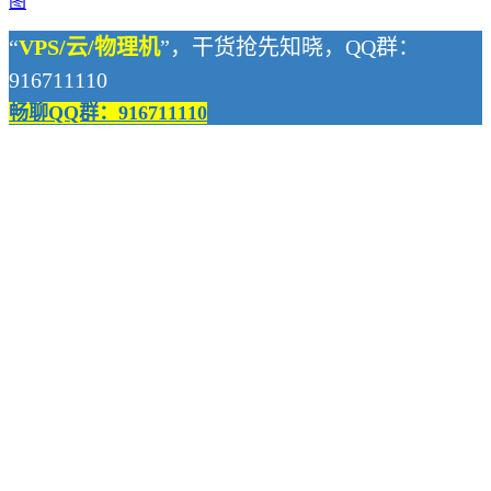
图
“
VPS/云/物理机
”，干货抢先知晓，QQ群：
916711110
畅聊QQ群：916711110