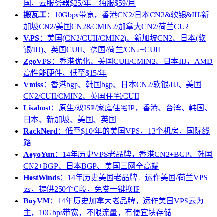
国，云服务器$25/年，独服$59/月
搬瓦工
：10Gbps带宽，香港CN2/日本CN2&软银&IIJ/新
加坡CN2/美国CN2&CMIN2/加拿大CN2/荷兰CU2
V.PS
：美国(CN2/CUII/CMIN2)、新加坡CN2、日本(软
银/IIJ)、英国CUII、德国/荷兰/CN2+CUII
ZgoVPS
：香港优化、美国CUII/CMIN2、日本IIJ，AMD
高性能硬件，低至$15/年
Vmiss
：香港bgp、韩国bgp、日本CN2/软银/IIJ、美国
CN2/CUII/CMIN2、英国住宅/CUII
Lisahost
：原生/双ISP/家庭住宅IP，香港、台湾、韩国、
日本、新加坡、美国、英国
RackNerd
：低至$10/年的美国VPS，13个机房，国际线
路
AoyoYun
：14年历史VPS老品牌，香港CN2+BGP、韩国
CN2+BGP、日本BGP、美国三网全高端
HostWinds
：14年历史美国老品牌，运作美国/荷兰VPS
云，提供250个C段，免费一键换IP
BuyVM
：14年历史加拿大老品牌，运作美国VPS云为
主，10Gbps带宽，不限流量，有便宜块存储