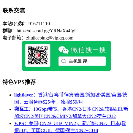
联系交流
本站QQ群：916711110
群聊：https://discord.gg/YRNaXa4fgU
电子邮箱：zhujiceping@vip.qq.com
特色VPS推荐
lightlayer
：香港/台湾/菲律宾/泰国/新加坡/美国/英国/德
国，云服务器$25/年，独服$59/月
搬瓦工
：10Gbps带宽，香港CN2/日本CN2&软银&IIJ/新
加坡CN2/美国CN2&CMIN2/加拿大CN2/荷兰CU2
V.PS
：美国(CN2/CUII/CMIN2)、新加坡CN2、日本(软
银/IIJ)、英国CUII、德国/荷兰/CN2+CUII