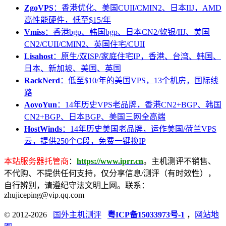
ZgoVPS
：香港优化、美国CUII/CMIN2、日本IIJ，AMD
高性能硬件，低至$15/年
Vmiss
：香港bgp、韩国bgp、日本CN2/软银/IIJ、美国
CN2/CUII/CMIN2、英国住宅/CUII
Lisahost
：原生/双ISP/家庭住宅IP，香港、台湾、韩国、
日本、新加坡、美国、英国
RackNerd
：低至$10/年的美国VPS，13个机房，国际线
路
AoyoYun
：14年历史VPS老品牌，香港CN2+BGP、韩国
CN2+BGP、日本BGP、美国三网全高端
HostWinds
：14年历史美国老品牌，运作美国/荷兰VPS
云，提供250个C段，免费一键换IP
本站服务器托管商
：
https://www.iprr.cn
。主机测评不销售、
不代购、不提供任何支持，仅分享信息/测评（有时效性），
自行辨别，请遵纪守法文明上网。联系：
zhujiceping@vip.qq.com
© 2012-2026
国外主机测评
粤ICP备15033973号-1
，
网站地