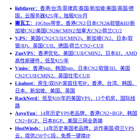
lightlayer
：香港/台湾/菲律宾/泰国/新加坡/美国/英国/德
国，云服务器$25/年，独服$59/月
搬瓦工
：10Gbps带宽，香港CN2/日本CN2&软银&IIJ/新
加坡CN2/美国CN2&CMIN2/加拿大CN2/荷兰CU2
V.PS
：美国(CN2/CUII/CMIN2)、新加坡CN2、日本(软
银/IIJ)、英国CUII、德国/荷兰/CN2+CUII
ZgoVPS
：香港优化、美国CUII/CMIN2、日本IIJ，AMD
高性能硬件，低至$15/年
Vmiss
：香港bgp、韩国bgp、日本CN2/软银/IIJ、美国
CN2/CUII/CMIN2、英国住宅/CUII
Lisahost
：原生/双ISP/家庭住宅IP，香港、台湾、韩国、
日本、新加坡、美国、英国
RackNerd
：低至$10/年的美国VPS，13个机房，国际线
路
AoyoYun
：14年历史VPS老品牌，香港CN2+BGP、韩国
CN2+BGP、日本BGP、美国三网全高端
HostWinds
：14年历史美国老品牌，运作美国/荷兰VPS
云，提供250个C段，免费一键换IP