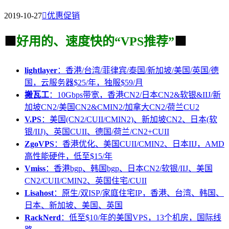
2019-10-27

优惠促销
🟩
好用的、速度快的“VPS推荐”
🟩
lightlayer
：香港/台湾/菲律宾/泰国/新加坡/美国/英国/德
国，云服务器$25/年，独服$59/月
搬瓦工
：10Gbps带宽，香港CN2/日本CN2&软银&IIJ/新
加坡CN2/美国CN2&CMIN2/加拿大CN2/荷兰CU2
V.PS
：美国(CN2/CUII/CMIN2)、新加坡CN2、日本(软
银/IIJ)、英国CUII、德国/荷兰/CN2+CUII
ZgoVPS
：香港优化、美国CUII/CMIN2、日本IIJ，AMD
高性能硬件，低至$15/年
Vmiss
：香港bgp、韩国bgp、日本CN2/软银/IIJ、美国
CN2/CUII/CMIN2、英国住宅/CUII
Lisahost
：原生/双ISP/家庭住宅IP，香港、台湾、韩国、
日本、新加坡、美国、英国
RackNerd
：低至$10/年的美国VPS，13个机房，国际线