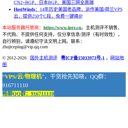
CN2+BGP、日本BGP、美国三网全高端
HostWinds
：14年历史美国老品牌，运作美国/荷兰VPS
云，提供250个C段，免费一键换IP
本站服务器托管商
：
https://www.iprr.cn
。主机测评不销售、
不代购、不提供任何支持，仅分享信息/测评（有时效性），
自行辨别，请遵纪守法文明上网。联系：
zhujiceping@vip.qq.com
© 2012-2026
国外主机测评
粤ICP备15033973号-1
，
网站地
图
“
VPS/云/物理机
”，干货抢先知晓，QQ群：
916711110
畅聊QQ群：916711110