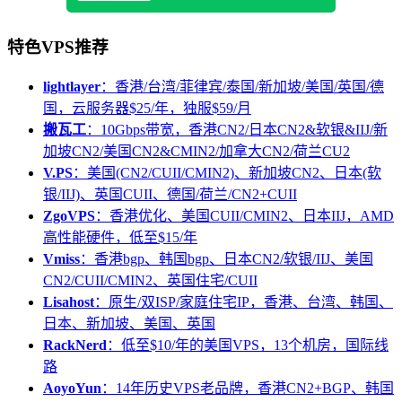
特色VPS推荐
lightlayer
：香港/台湾/菲律宾/泰国/新加坡/美国/英国/德
国，云服务器$25/年，独服$59/月
搬瓦工
：10Gbps带宽，香港CN2/日本CN2&软银&IIJ/新
加坡CN2/美国CN2&CMIN2/加拿大CN2/荷兰CU2
V.PS
：美国(CN2/CUII/CMIN2)、新加坡CN2、日本(软
银/IIJ)、英国CUII、德国/荷兰/CN2+CUII
ZgoVPS
：香港优化、美国CUII/CMIN2、日本IIJ，AMD
高性能硬件，低至$15/年
Vmiss
：香港bgp、韩国bgp、日本CN2/软银/IIJ、美国
CN2/CUII/CMIN2、英国住宅/CUII
Lisahost
：原生/双ISP/家庭住宅IP，香港、台湾、韩国、
日本、新加坡、美国、英国
RackNerd
：低至$10/年的美国VPS，13个机房，国际线
路
AoyoYun
：14年历史VPS老品牌，香港CN2+BGP、韩国