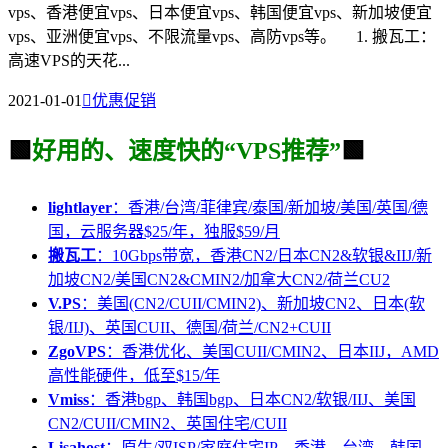
vps、香港便宜vps、日本便宜vps、韩国便宜vps、新加坡便宜
vps、亚洲便宜vps、不限流量vps、高防vps等。 1. 搬瓦工：
高速VPS的天花...
2021-01-01

优惠促销
🟩
好用的、速度快的“VPS推荐”
🟩
lightlayer
：香港/台湾/菲律宾/泰国/新加坡/美国/英国/德
国，云服务器$25/年，独服$59/月
搬瓦工
：10Gbps带宽，香港CN2/日本CN2&软银&IIJ/新
加坡CN2/美国CN2&CMIN2/加拿大CN2/荷兰CU2
V.PS
：美国(CN2/CUII/CMIN2)、新加坡CN2、日本(软
银/IIJ)、英国CUII、德国/荷兰/CN2+CUII
ZgoVPS
：香港优化、美国CUII/CMIN2、日本IIJ，AMD
高性能硬件，低至$15/年
Vmiss
：香港bgp、韩国bgp、日本CN2/软银/IIJ、美国
CN2/CUII/CMIN2、英国住宅/CUII
Lisahost
：原生/双ISP/家庭住宅IP，香港、台湾、韩国、