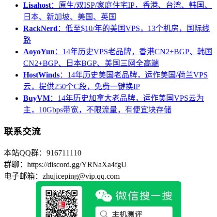
Lisahost
：原生/双ISP/家庭住宅IP，香港、台湾、韩国、
日本、新加坡、美国、英国
RackNerd
：低至$10/年的美国VPS，13个机房，国际线
路
AoyoYun
：14年历史VPS老品牌，香港CN2+BGP、韩国
CN2+BGP、日本BGP、美国三网全高端
HostWinds
：14年历史美国老品牌，运作美国/荷兰VPS
云，提供250个C段，免费一键换IP
BuyVM
：14年历史加拿大老品牌，运作美国VPS云为
主，10Gbps带宽，不限流量，有便宜块存储
联系交流
本站QQ群：916711110
群聊：https://discord.gg/YRNaXa4fgU
电子邮箱：zhujiceping@vip.qq.com