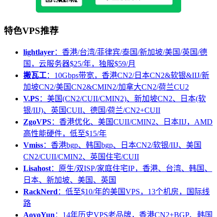
特色VPS推荐
lightlayer
：香港/台湾/菲律宾/泰国/新加坡/美国/英国/德
国，云服务器$25/年，独服$59/月
搬瓦工
：10Gbps带宽，香港CN2/日本CN2&软银&IIJ/新
加坡CN2/美国CN2&CMIN2/加拿大CN2/荷兰CU2
V.PS
：美国(CN2/CUII/CMIN2)、新加坡CN2、日本(软
银/IIJ)、英国CUII、德国/荷兰/CN2+CUII
ZgoVPS
：香港优化、美国CUII/CMIN2、日本IIJ，AMD
高性能硬件，低至$15/年
Vmiss
：香港bgp、韩国bgp、日本CN2/软银/IIJ、美国
CN2/CUII/CMIN2、英国住宅/CUII
Lisahost
：原生/双ISP/家庭住宅IP，香港、台湾、韩国、
日本、新加坡、美国、英国
RackNerd
：低至$10/年的美国VPS，13个机房，国际线
路
AoyoYun
：14年历史VPS老品牌，香港CN2+BGP、韩国