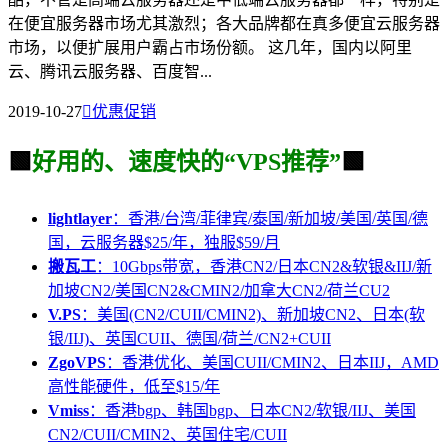
在便宜服务器市场尤其激烈；各大品牌都在真多便宜云服务器
市场，以便扩展用户霸占市场份额。 这几年，国内以阿里
云、腾讯云服务器、百度智...
2019-10-27

优惠促销
🟩
好用的、速度快的“VPS推荐”
🟩
lightlayer
：香港/台湾/菲律宾/泰国/新加坡/美国/英国/德
国，云服务器$25/年，独服$59/月
搬瓦工
：10Gbps带宽，香港CN2/日本CN2&软银&IIJ/新
加坡CN2/美国CN2&CMIN2/加拿大CN2/荷兰CU2
V.PS
：美国(CN2/CUII/CMIN2)、新加坡CN2、日本(软
银/IIJ)、英国CUII、德国/荷兰/CN2+CUII
ZgoVPS
：香港优化、美国CUII/CMIN2、日本IIJ，AMD
高性能硬件，低至$15/年
Vmiss
：香港bgp、韩国bgp、日本CN2/软银/IIJ、美国
CN2/CUII/CMIN2、英国住宅/CUII