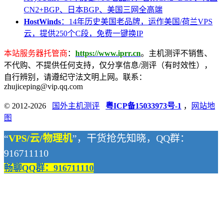
CN2+BGP、日本BGP、美国三网全高端
HostWinds
：14年历史美国老品牌，运作美国/荷兰VPS
云，提供250个C段，免费一键换IP
本站服务器托管商
：
https://www.iprr.cn
。主机测评不销售、
不代购、不提供任何支持，仅分享信息/测评（有时效性），
自行辨别，请遵纪守法文明上网。联系：
zhujiceping@vip.qq.com
© 2012-2026
国外主机测评
粤ICP备15033973号-1
，
网站地
图
“
VPS/云/物理机
”，干货抢先知晓，QQ群：
916711110
畅聊QQ群：916711110