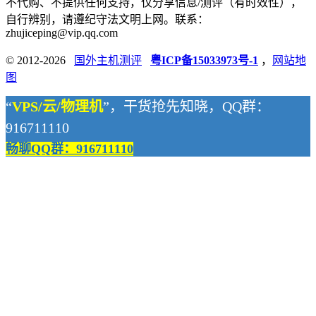
不代购、不提供任何支持，仅分享信息/测评（有时效性），
自行辨别，请遵纪守法文明上网。联系：
zhujiceping@vip.qq.com
© 2012-2026
国外主机测评
粤ICP备15033973号-1
，
网站地
图
“
VPS/云/物理机
”，干货抢先知晓，QQ群：
916711110
畅聊QQ群：916711110