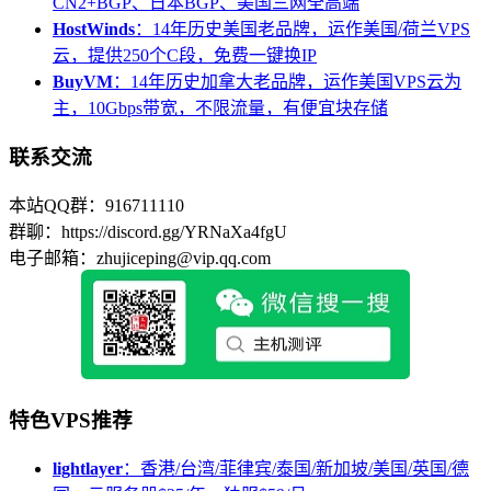
CN2+BGP、日本BGP、美国三网全高端
HostWinds
：14年历史美国老品牌，运作美国/荷兰VPS
云，提供250个C段，免费一键换IP
BuyVM
：14年历史加拿大老品牌，运作美国VPS云为
主，10Gbps带宽，不限流量，有便宜块存储
联系交流
本站QQ群：916711110
群聊：https://discord.gg/YRNaXa4fgU
电子邮箱：zhujiceping@vip.qq.com
特色VPS推荐
lightlayer
：香港/台湾/菲律宾/泰国/新加坡/美国/英国/德