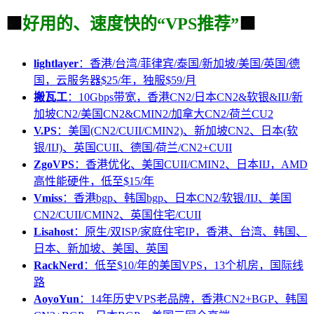
🟩
好用的、速度快的“VPS推荐”
🟩
lightlayer
：香港/台湾/菲律宾/泰国/新加坡/美国/英国/德
国，云服务器$25/年，独服$59/月
搬瓦工
：10Gbps带宽，香港CN2/日本CN2&软银&IIJ/新
加坡CN2/美国CN2&CMIN2/加拿大CN2/荷兰CU2
V.PS
：美国(CN2/CUII/CMIN2)、新加坡CN2、日本(软
银/IIJ)、英国CUII、德国/荷兰/CN2+CUII
ZgoVPS
：香港优化、美国CUII/CMIN2、日本IIJ，AMD
高性能硬件，低至$15/年
Vmiss
：香港bgp、韩国bgp、日本CN2/软银/IIJ、美国
CN2/CUII/CMIN2、英国住宅/CUII
Lisahost
：原生/双ISP/家庭住宅IP，香港、台湾、韩国、
日本、新加坡、美国、英国
RackNerd
：低至$10/年的美国VPS，13个机房，国际线
路
AoyoYun
：14年历史VPS老品牌，香港CN2+BGP、韩国