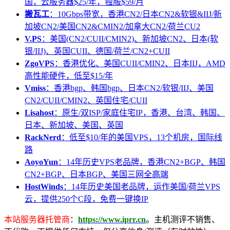
国，云服务器$25/年，独服$59/月
搬瓦工
：10Gbps带宽，香港CN2/日本CN2&软银&IIJ/新
加坡CN2/美国CN2&CMIN2/加拿大CN2/荷兰CU2
V.PS
：美国(CN2/CUII/CMIN2)、新加坡CN2、日本(软
银/IIJ)、英国CUII、德国/荷兰/CN2+CUII
ZgoVPS
：香港优化、美国CUII/CMIN2、日本IIJ，AMD
高性能硬件，低至$15/年
Vmiss
：香港bgp、韩国bgp、日本CN2/软银/IIJ、美国
CN2/CUII/CMIN2、英国住宅/CUII
Lisahost
：原生/双ISP/家庭住宅IP，香港、台湾、韩国、
日本、新加坡、美国、英国
RackNerd
：低至$10/年的美国VPS，13个机房，国际线
路
AoyoYun
：14年历史VPS老品牌，香港CN2+BGP、韩国
CN2+BGP、日本BGP、美国三网全高端
HostWinds
：14年历史美国老品牌，运作美国/荷兰VPS
云，提供250个C段，免费一键换IP
本站服务器托管商
：
https://www.iprr.cn
。主机测评不销售、