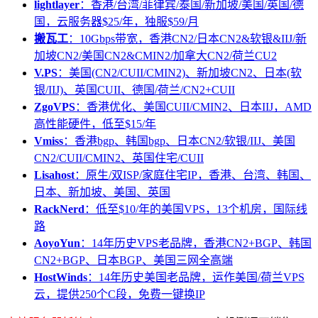
lightlayer
：香港/台湾/菲律宾/泰国/新加坡/美国/英国/德
国，云服务器$25/年，独服$59/月
搬瓦工
：10Gbps带宽，香港CN2/日本CN2&软银&IIJ/新
加坡CN2/美国CN2&CMIN2/加拿大CN2/荷兰CU2
V.PS
：美国(CN2/CUII/CMIN2)、新加坡CN2、日本(软
银/IIJ)、英国CUII、德国/荷兰/CN2+CUII
ZgoVPS
：香港优化、美国CUII/CMIN2、日本IIJ，AMD
高性能硬件，低至$15/年
Vmiss
：香港bgp、韩国bgp、日本CN2/软银/IIJ、美国
CN2/CUII/CMIN2、英国住宅/CUII
Lisahost
：原生/双ISP/家庭住宅IP，香港、台湾、韩国、
日本、新加坡、美国、英国
RackNerd
：低至$10/年的美国VPS，13个机房，国际线
路
AoyoYun
：14年历史VPS老品牌，香港CN2+BGP、韩国
CN2+BGP、日本BGP、美国三网全高端
HostWinds
：14年历史美国老品牌，运作美国/荷兰VPS
云，提供250个C段，免费一键换IP