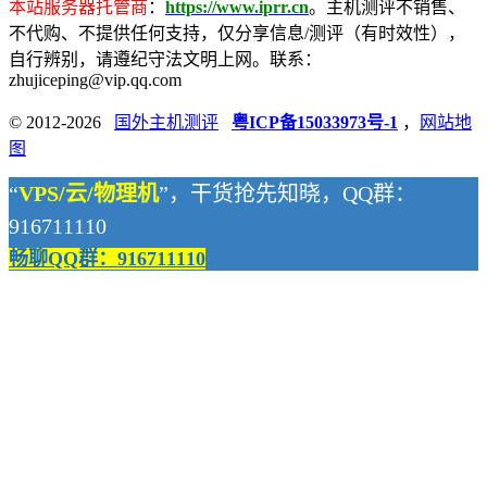
本站服务器托管商
：
https://www.iprr.cn
。主机测评不销售、
不代购、不提供任何支持，仅分享信息/测评（有时效性），
自行辨别，请遵纪守法文明上网。联系：
zhujiceping@vip.qq.com
© 2012-2026
国外主机测评
粤ICP备15033973号-1
，
网站地
图
“
VPS/云/物理机
”，干货抢先知晓，QQ群：
916711110
畅聊QQ群：916711110