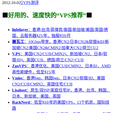
2012-10-02

VPS测评
🟩
好用的、速度快的“VPS推荐”
🟩
lightlayer
：香港/台湾/菲律宾/泰国/新加坡/美国/英国/德
国，云服务器$25/年，独服$59/月
搬瓦工
：10Gbps带宽，香港CN2/日本CN2&软银&IIJ/新
加坡CN2/美国CN2&CMIN2/加拿大CN2/荷兰CU2
V.PS
：美国(CN2/CUII/CMIN2)、新加坡CN2、日本(软
银/IIJ)、英国CUII、德国/荷兰/CN2+CUII
ZgoVPS
：香港优化、美国CUII/CMIN2、日本IIJ，AMD
高性能硬件，低至$15/年
Vmiss
：香港bgp、韩国bgp、日本CN2/软银/IIJ、美国
CN2/CUII/CMIN2、英国住宅/CUII
Lisahost
：原生/双ISP/家庭住宅IP，香港、台湾、韩国、
日本、新加坡、美国、英国
RackNerd
：低至$10/年的美国VPS，13个机房，国际线
路