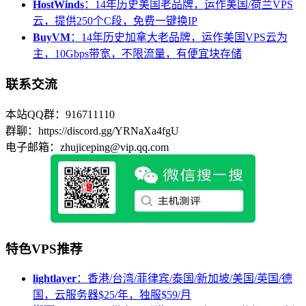
HostWinds
：14年历史美国老品牌，运作美国/荷兰VPS
云，提供250个C段，免费一键换IP
BuyVM
：14年历史加拿大老品牌，运作美国VPS云为
主，10Gbps带宽，不限流量，有便宜块存储
联系交流
本站QQ群：916711110
群聊：https://discord.gg/YRNaXa4fgU
电子邮箱：zhujiceping@vip.qq.com
特色VPS推荐
lightlayer
：香港/台湾/菲律宾/泰国/新加坡/美国/英国/德
国，云服务器$25/年，独服$59/月