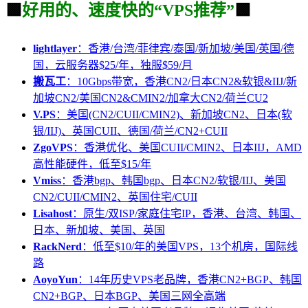
🟩
好用的、速度快的“VPS推荐”
🟩
lightlayer
：香港/台湾/菲律宾/泰国/新加坡/美国/英国/德
国，云服务器$25/年，独服$59/月
搬瓦工
：10Gbps带宽，香港CN2/日本CN2&软银&IIJ/新
加坡CN2/美国CN2&CMIN2/加拿大CN2/荷兰CU2
V.PS
：美国(CN2/CUII/CMIN2)、新加坡CN2、日本(软
银/IIJ)、英国CUII、德国/荷兰/CN2+CUII
ZgoVPS
：香港优化、美国CUII/CMIN2、日本IIJ，AMD
高性能硬件，低至$15/年
Vmiss
：香港bgp、韩国bgp、日本CN2/软银/IIJ、美国
CN2/CUII/CMIN2、英国住宅/CUII
Lisahost
：原生/双ISP/家庭住宅IP，香港、台湾、韩国、
日本、新加坡、美国、英国
RackNerd
：低至$10/年的美国VPS，13个机房，国际线
路
AoyoYun
：14年历史VPS老品牌，香港CN2+BGP、韩国
CN2+BGP、日本BGP、美国三网全高端