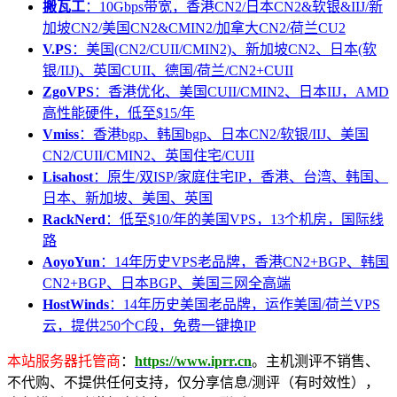
搬瓦工
：10Gbps带宽，香港CN2/日本CN2&软银&IIJ/新
加坡CN2/美国CN2&CMIN2/加拿大CN2/荷兰CU2
V.PS
：美国(CN2/CUII/CMIN2)、新加坡CN2、日本(软
银/IIJ)、英国CUII、德国/荷兰/CN2+CUII
ZgoVPS
：香港优化、美国CUII/CMIN2、日本IIJ，AMD
高性能硬件，低至$15/年
Vmiss
：香港bgp、韩国bgp、日本CN2/软银/IIJ、美国
CN2/CUII/CMIN2、英国住宅/CUII
Lisahost
：原生/双ISP/家庭住宅IP，香港、台湾、韩国、
日本、新加坡、美国、英国
RackNerd
：低至$10/年的美国VPS，13个机房，国际线
路
AoyoYun
：14年历史VPS老品牌，香港CN2+BGP、韩国
CN2+BGP、日本BGP、美国三网全高端
HostWinds
：14年历史美国老品牌，运作美国/荷兰VPS
云，提供250个C段，免费一键换IP
本站服务器托管商
：
https://www.iprr.cn
。主机测评不销售、
不代购、不提供任何支持，仅分享信息/测评（有时效性），